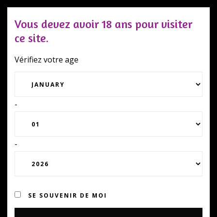
Vous devez avoir 18 ans pour visiter
ce site.
Togg
navi
Vérifiez votre age
Accueil
⁄
vin rouge
⁄
Bourgogne Epineuil 2023
-
-
SE SOUVENIR DE MOI