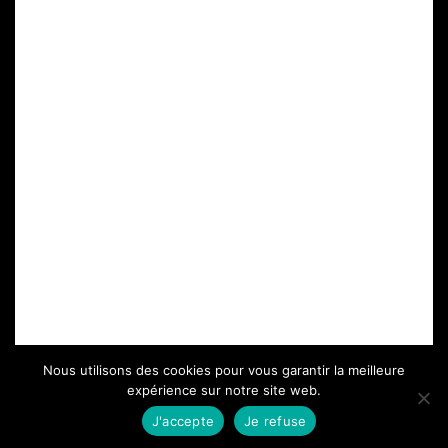
MENTIONS LÉGALES
CONDITIONS GÉNÉRALES DE VENTE
©CÉLINE CÔTÉ. TOUS DROITS RÉSERVÉS - RÉALISATION
NANOGRAMME
Nous utilisons des cookies pour vous garantir la meilleure
expérience sur notre site web.
J'accepte
Je refuse