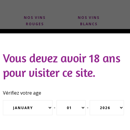
NOS VINS
NOS VINS
ROUGES
BLANCS
Vous devez avoir 18 ans
Accueil
⁄
vin rouge
⁄
Bourgogne Pinot Noir 2023
pour visiter ce site.
Vérifiez votre age
-
-
2023
Bourgogne